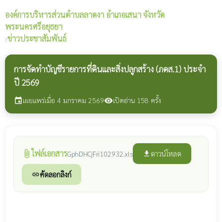
องค์การบริหารส่วนตำบลลาดงา
อำเภอเสนา จังหวัด
พระนครศรีอยุธยา
›
ข่าวประชาสัมพันธ์
การจัดทำบัญชีรายการที่ดินและสิ่งปลูกสร้าง (ภดส.1) ประจำ
ปี 2569
เผยแพร่เมื่อ 4 มกราคม 2569
เปิดอ่าน 158 ครั้ง
event
visibility
ไฟล์เอกสาร
attach_file
ดาวน์โหลด
GphDHCjFri102932.xls
file_download
คัดลอกลิงก์
link